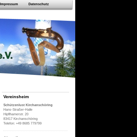
Impressum
Datenschutz
Vereinsheim
Schützenlust Kirchanschöring
Hans-Straßer-Halle
Hipflhamerstr. 20
83417 Kirchanschöring
Telefon: +49 8685 779799