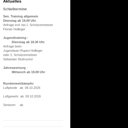
Aktuelles
Schießtermine
Sen. Training allgemein
Dienstag ab 19.00 Uhr
Anfrage evtl. bei 1. Schützenmeister
Florian Hollinger
Jugendtraining -
Dienstag ab 18.30 Uhr
Anfrage beim
Jugendwart Rupert Hollinger
oder 2. Schützenmeister
Sebastian Stuttrucker
Jahreswertung
-
Mittwoch ab 19.00 Uhr
Rundenwettkämpfe:
Luftpistole ab 08.10.2026
Luftgewehr ab 09.10.2026
Senioren ab