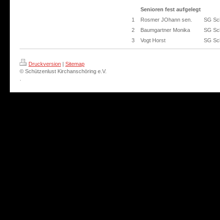
Senioren fest aufgelegt
1
Rosmer JOhann sen.
SG Sch
2
Baumgartner Monika
SG Sch
3
Vogt Horst
SG Sch
Druckversion
|
Sitemap
© Schützenlust Kirchanschöring e.V.
.