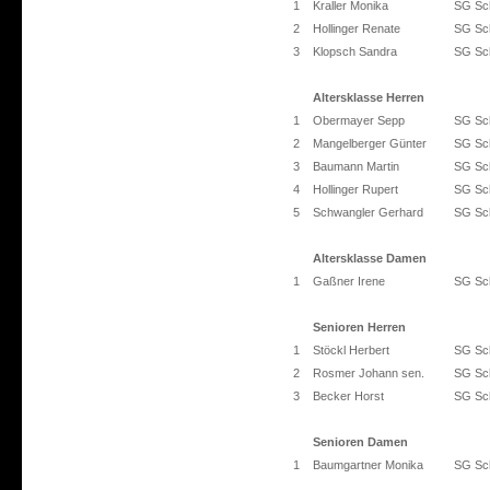
1
Kraller Monika
SG Sch
2
Hollinger Renate
SG Sch
3
Klopsch Sandra
SG Sch
Altersklasse Herren
1
Obermayer Sepp
SG Sch
2
Mangelberger Günter
SG Sch
3
Baumann Martin
SG Sch
4
Hollinger Rupert
SG Sch
5
Schwangler Gerhard
SG Sch
Altersklasse Damen
1
Gaßner Irene
SG Sch
Senioren Herren
1
Stöckl Herbert
SG Sch
2
Rosmer Johann sen.
SG Sch
3
Becker Horst
SG Sch
Senioren Damen
1
Baumgartner Monika
SG Sch