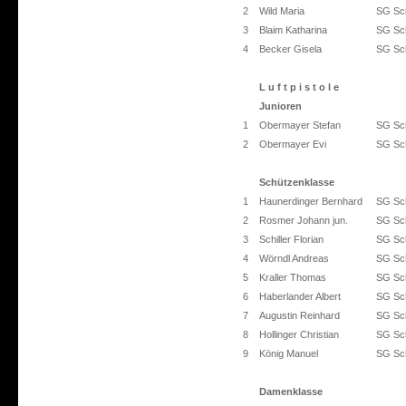
2
Wild Maria
SG Sch
3
Blaim Katharina
SG Sch
4
Becker Gisela
SG Sch
L u f t p i s t o l e
Junioren
1
Obermayer Stefan
SG Sch
2
Obermayer Evi
SG Sch
Schützenklasse
1
Haunerdinger Bernhard
SG Sch
2
Rosmer Johann jun.
SG Sch
3
Schiller Florian
SG Sch
4
Wörndl Andreas
SG Sch
5
Kraller Thomas
SG Sch
6
Haberlander Albert
SG Sch
7
Augustin Reinhard
SG Sch
8
Hollinger Christian
SG Sch
9
König Manuel
SG Sch
Damenklasse