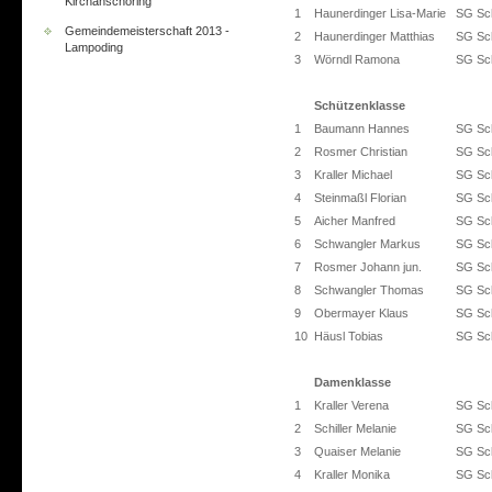
Kirchanschöring
1
Haunerdinger Lisa-Marie
SG Sch
Gemeindemeisterschaft 2013 -
2
Haunerdinger Matthias
SG Sch
Lampoding
3
Wörndl Ramona
SG Sch
Schützenklasse
1
Baumann Hannes
SG Sch
2
Rosmer Christian
SG Sch
3
Kraller Michael
SG Sch
4
Steinmaßl Florian
SG Sch
5
Aicher Manfred
SG Sch
6
Schwangler Markus
SG Sch
7
Rosmer Johann jun.
SG Sch
8
Schwangler Thomas
SG Sch
9
Obermayer Klaus
SG Sch
10
Häusl Tobias
SG Sch
Damenklasse
1
Kraller Verena
SG Sch
2
Schiller Melanie
SG Sch
3
Quaiser Melanie
SG Sch
4
Kraller Monika
SG Sch