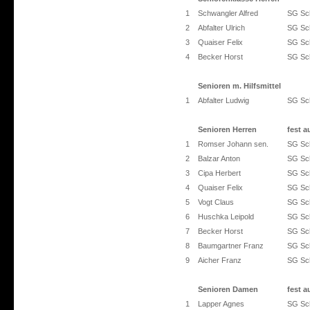
1
Schwangler Alfred
SG Sch
2
Abfalter Ulrich
SG Sch
3
Quaiser Felix
SG Sch
4
Becker Horst
SG Sch
Senioren m. Hilfsmittel
1
Abfalter Ludwig
SG Sch
Senioren Herren
fest a
1
Romser Johann sen.
SG Sch
2
Balzar Anton
SG Sch
3
Cipa Herbert
SG Sch
4
Quaiser Felix
SG Sch
5
Vogt Claus
SG Sch
6
Huschka Leipold
SG Sch
7
Becker Horst
SG Sch
8
Baumgartner Franz
SG Sch
9
Aicher Franz
SG Sch
Senioren Damen
fest a
1
Lapper Agnes
SG Sch