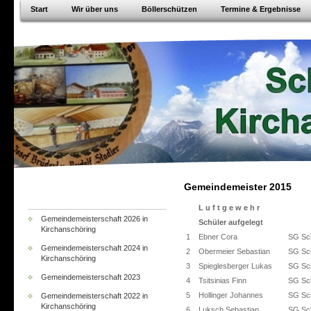
Start
Wir über uns
Böllerschützen
Termine & Ergebnisse
Gemeindemeister 2015
L u f t g e w e h r
Gemeindemeisterschaft 2026 in
Schüler aufgelegt
Kirchanschöring
1
Ebner Cora
SG Sch
Gemeindemeisterschaft 2024 in
2
Obermeier Sebastian
SG Sch
Kirchanschöring
3
Spieglesberger Lukas
SG Sch
Gemeindemeisterschaft 2023
4
Tsitsinias Finn
SG Sch
5
Hollinger Johannes
SG Sch
Gemeindemeisterschaft 2022 in
Kirchanschöring
6
Luksch Sebastian
SG Sch