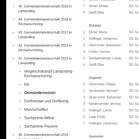
7
Anner Stefan
SG Sch
45. Gemeindemeisterschaft 2019 in
Lampoding
8
Steffl Elias
SG Sch
44. Gemeindemeisterschaft 2018 in
Kirchanschöring
Schüler
1
Ebner Mona
SG Sch
43. Gemeindemeisterschaft 2017 in
Lampoding
2
Hollinger Johannes
SG Sch
3
Obermeier Sebastian
SG Sch
42. Gemeindemeisterschaft 2016 in
Kirchanschöring
4
Funke Jannes
SG Sch
5
Speigelsberger Lukas
SG Sch
41. Gemeindemeisterschaft 2015 in
Lampoding
6
Steffl Elias
SG Sch
Vergleichskampf Lampoding -
Kirchanschöring
Jugend
frei
1
Obermeier Tobias
SG Sch
2
Strohmeier Michael
SG Sch
Gemeindemeister
3
Stuttrucker Sebastian
SG Sch
Dorfmeister und Dorfkönig
4
Niederwinkler Verena
SG Sch
Mannschaften
5
Hollinger Lukas
SG Sch
6
Lage Emily
SG Sch
Sachpreise Aktive
7
Hollinger Johannes
SG Sch
Sachpreise Passive
40. Gemeindemeisterschaft 2014 -
Junioren