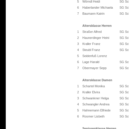
5
Wörndl Heidi
SG Sch
6
Haberlander Michaela
SG Sch
7
Baumann Katrin
SG Sch
Altersklasse Herren
1
Straßer Alfred
SG Sch
2
Haunerdinger Heini
SG Sch
3
Kraller Franz
SG Sch
4
Steubl Franz
SG Sch
5
Seidenfuß Lorenz
6
Lage Harald
SG Sch
7
Obermayer Sepp
SG Sch
Altersklasse Damen
1
Schartel Monika
SG Sch
2
Kraller Elvira
SG Sch
3
Schwankner Helga
SG Sch
4
Schwangler Andrea
SG Sch
5
Hahnemann Elfriede
SG Sch
6
Rosmer Lisbeth
SG Sch
Seniorenklasse Herren