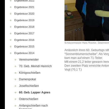
Ergebnisse 2022
Ergebnisse 2021
Ergebnisse 2020
Ergebnisse 2019
Ergebnisse 2018
Ergebnisse 2017
Ergebnisse 2016
Schützenmeister Hans Rosmer, Gewinnerin 
Ergebnisse 2015
Anlässlich ihres 60. Geburtsgs st
Ergebnisse 2014
"Sonnenblumenscheibe". Als Vorg
kam man auf einen 71-Teiler.
Vereinsmeister
MIt einem 21,2 teiler gewann Ir
Den zweiten Platz erreichte Anton 
70. Geb. Meindl Heinrich
Vogt (70,1 T.)
Königsschießen
Damenpokal
Josefischießen
60. Geb. Lapper Agnes
Osterschießen
Anfangschießen nach