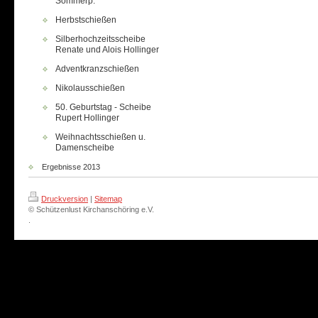
Sommerp.
Herbstschießen
Silberhochzeitsscheibe
Renate und Alois Hollinger
Adventkranzschießen
Nikolausschießen
50. Geburtstag - Scheibe
Rupert Hollinger
Weihnachtsschießen u.
Damenscheibe
Ergebnisse 2013
Druckversion
|
Sitemap
© Schützenlust Kirchanschöring e.V.
.