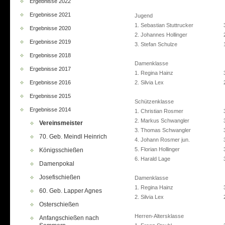
Ergebnisse 2022
Ergebnisse 2021
Jugend
1. Sebastian Stuttrucker
Ergebnisse 2020
2. Johannes Hollinger
Ergebnisse 2019
3. Stefan Schulze
Ergebnisse 2018
Damenklasse
Ergebnisse 2017
1. Regina Hainz
Ergebnisse 2016
2. Silvia Lex
Ergebnisse 2015
Schützenklasse
Ergebnisse 2014
1. Christian Rosmer
2. Markus Schwangler
Vereinsmeister
3. Thomas Schwangler
70. Geb. Meindl Heinrich
4. Johann Rosmer jun.
5. Florian Hollinger
Königsschießen
6. Harald Lage
Damenpokal
Josefischießen
Damenklasse
1. Regina Hainz
60. Geb. Lapper Agnes
2. Silvia Lex
Osterschießen
Herren-Altersklasse
Anfangschießen nach