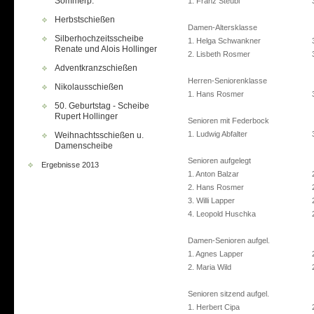
Sommerp.
1. Franz Steubl
Herbstschießen
Damen-Altersklasse
Silberhochzeitsscheibe
1. Helga Schwankner
Renate und Alois Hollinger
2. Lisbeth Rosmer
Adventkranzschießen
Herren-Seniorenklasse
Nikolausschießen
1. Hans Rosmer
50. Geburtstag - Scheibe
Rupert Hollinger
Senioren mit Federbock
1. Ludwig Abfalter
Weihnachtsschießen u.
Damenscheibe
Senioren aufgelegt
Ergebnisse 2013
1. Anton Balzar
2. Hans Rosmer
3. Willi Lapper
4. Leopold Huschka
Damen-Senioren aufgel.
1. Agnes Lapper
2. Maria Wild
Senioren sitzend aufgel.
1. Herbert Cipa