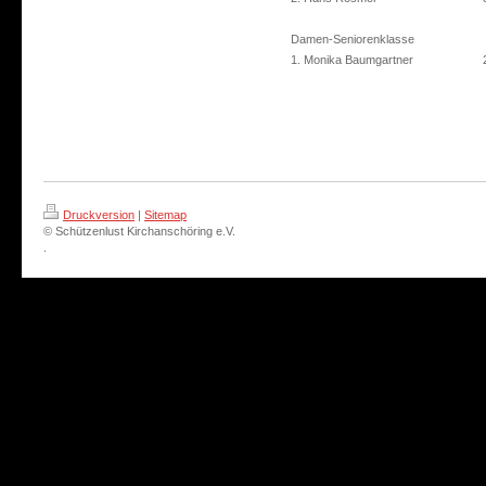
Damen-Seniorenklasse
1. Monika Baumgartner
Druckversion
|
Sitemap
© Schützenlust Kirchanschöring e.V.
.