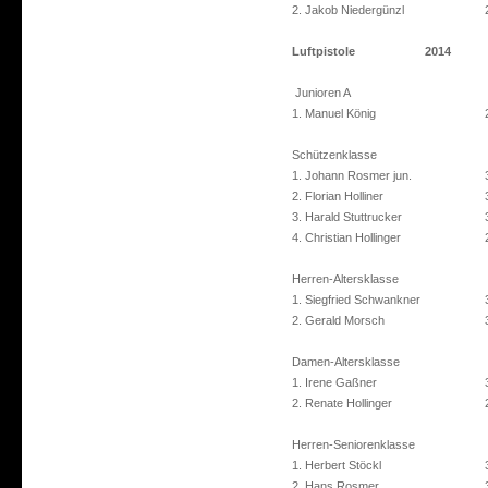
2. Jakob Niedergünzl
Luftpistole
2014
Junioren A
1. Manuel König
Schützenklasse
1. Johann Rosmer jun.
2. Florian Holliner
3. Harald Stuttrucker
4. Christian Hollinger
Herren-Altersklasse
1. Siegfried Schwankner
2. Gerald Morsch
Damen-Altersklasse
1. Irene Gaßner
2. Renate Hollinger
Herren-Seniorenklasse
1. Herbert Stöckl
2. Hans Rosmer