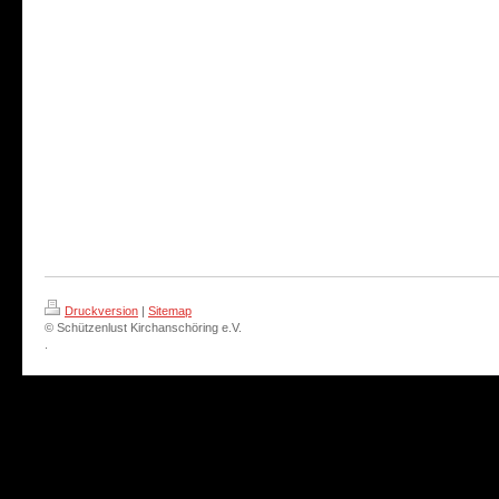
Druckversion
|
Sitemap
© Schützenlust Kirchanschöring e.V.
.