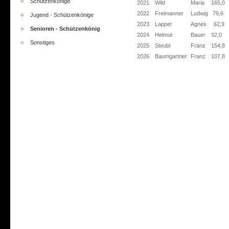
Schützenkönige
2021
Wild
Maria
165,0
2022
Freimanner
Ludwig
79,6
Jugend - Schützenkönige
2023
Lapper
Agnes
62,9
Senioren - Schützenkönig
2024
Helmut
Bauer
32,0
Sonstiges
2025
Steubl
Franz
154,8
2026
Baumgartner
Franz
107,8