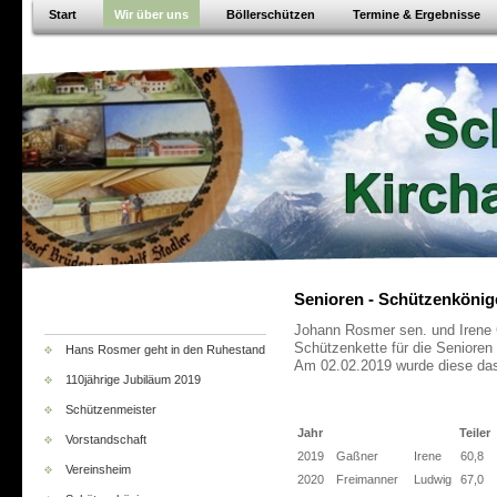
Start
Wir über uns
Böllerschützen
Termine & Ergebnisse
Senioren - Schützenkönig
Johann Rosmer sen. und Irene G
Schützenkette für die Senioren 
Hans Rosmer geht in den Ruhestand
Am 02.02.2019 wurde diese da
110jährige Jubiläum 2019
Schützenmeister
Jahr
Teiler
Vorstandschaft
2019
Gaßner
Irene
60,8
Vereinsheim
2020
Freimanner
Ludwig
67,0